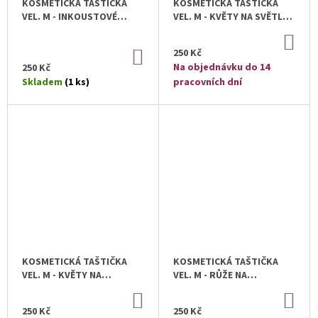
KOSMETICKÁ TAŠTIČKA
KOSMETICKÁ TAŠTIČKA
VEL. M - INKOUSTOVÉ
VEL. M - KVĚTY NA SVĚTLE
KVĚTY
MODRÉ
DO
KOŠ
250 Kč
DO
KOŠÍKU
Na objednávku do 14
250 Kč
Skladem
(1 ks)
pracovních dní
KOSMETICKÁ TAŠTIČKA
KOSMETICKÁ TAŠTIČKA
VEL. M - KVĚTY NA
VEL. M - RŮŽE NA
HEXAGONECH
HEXAGONECH
DO
DO
KOŠÍKU
KOŠ
250 Kč
250 Kč