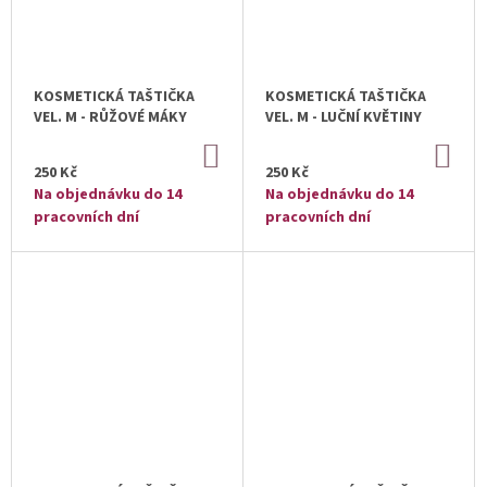
KOSMETICKÁ TAŠTIČKA
KOSMETICKÁ TAŠTIČKA
VEL. M - RŮŽOVÉ MÁKY
VEL. M - LUČNÍ KVĚTINY
DO
DO
KOŠÍKU
KOŠ
250 Kč
250 Kč
Na objednávku do 14
Na objednávku do 14
pracovních dní
pracovních dní