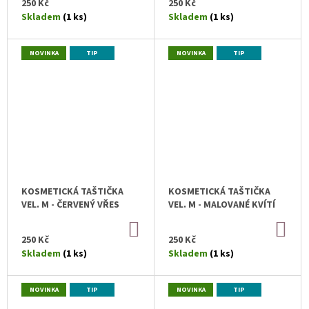
KOŠÍKU
KOŠ
U
T
250 Kč
250 Kč
J
Skladem
(1 ks)
Skladem
(1 ks)
Ů
E
M
E
NOVINKA
TIP
NOVINKA
TIP
KOSMETICKÁ TAŠTIČKA
KOSMETICKÁ TAŠTIČKA
VEL. M - ČERVENÝ VŘES
VEL. M - MALOVANÉ KVÍTÍ
DO
DO
KOŠÍKU
KOŠ
250 Kč
250 Kč
Skladem
(1 ks)
Skladem
(1 ks)
NOVINKA
TIP
NOVINKA
TIP