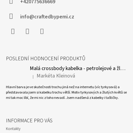
A
+420775636669
I
S
T
U
Í
info@craftedbypemi.cz
Facebook
Instagram
WhatsApp
POSLEDNÍ HODNOCENÍ PRODUKTŮ
Malá crossbody kabelka - petrolejové a žluté květy
Markéta Kleinová
|
Hodnocení produktu je 5 z 5 hvězdiček.
Hlavní barva je ve skutečnosti trochu jiná než na internetu (víc tyrkysová) a
představovala jsem si kabelku trochu větší. Motiv tyrkysových a žlutých květů se
mi tak moc líbí, že mi nic z toho nevadí. Jsem nadšená z kabelky i taštičky.
INFORMACE PRO VÁS
Kontakty