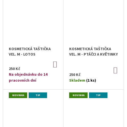
KOSMETICKÁ TAŠTIČKA
KOSMETICKÁ TAŠTIČKA
VEL. M - LOTOS
VEL. M - PTÁČCI A KVĚTINKY
DO
KOŠÍKU
250 Kč
DO
KOŠ
Na objednávku do 14
250 Kč
pracovních dní
Skladem
(1 ks)
NOVINKA
TIP
NOVINKA
TIP