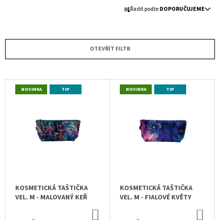
Ř
A
Řadit podle:
DOPORUČUJEME
A
J
Z
Í
E
T
OTEVŘÍT FILTR
N
?
Í
P
V
NOVINKA
TIP
R
NOVINKA
TIP
Ý
O
P
HLEDAT
D
I
U
S
K
P
T
D
R
O
Ů
O
P
D
O
KOSMETICKÁ TAŠTIČKA
KOSMETICKÁ TAŠTIČKA
R
U
VEL. M - MALOVANÝ KEŘ
VEL. M - FIALOVÉ KVĚTY
U
K
Č
DO
DO