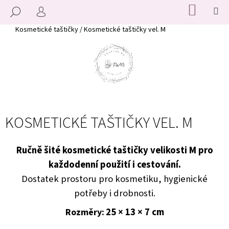
K
Přejít
NÁKUP
M
HLEDAT
KOŠÍK
na
O
PŘIHLÁŠENÍ
ZPĚT
ZPĚT
obsah
Š
Domů
Kosmetické taštičky
/
Kosmetické taštičky vel. M
Í
C
K
O
P
O
T
KOSMETICKÉ TAŠTIČKY VEL. M
Ř
E
B
Ručně šité kosmetické taštičky velikosti M pro
U
každodenní použití i cestování.
J
Dostatek prostoru pro kosmetiku, hygienické
E
potřeby i drobnosti.
T
25 × 13 × 7 cm
Rozměry:
E
N