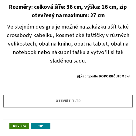
A
Rozměry:
celková šíře: 36 cm,
výška: 16 cm,
zip
J
otevřený na maximum: 27 cm
Í
Ve stejném designu je možné na zakázku ušít také
T
crossbody kabelku, kosmetické taštičky v různých
?
velikostech, obal na knihu, obal na tablet, obal na
notebook nebo nákupní tašku a vytvořit si tak
sladěnou sadu.
HLEDAT
Ř
Řadit podle:
DOPORUČUJEME
A
Z
E
D
OTEVŘÍT FILTR
O
N
P
Í
O
P
R
V
U
NOVINKA
TIP
R
Ý
Č