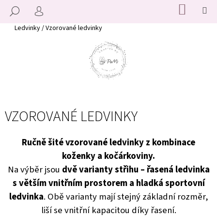
K
Přejít
NÁKUP
M
HLEDAT
KOŠÍK
na
O
PŘIHLÁŠENÍ
ZPĚT
ZPĚT
obsah
Š
Domů
Ledvinky
/
Vzorované ledvinky
Í
C
K
O
P
O
T
VZOROVANÉ LEDVINKY
Ř
E
B
Ručně šité vzorované ledvinky z kombinace
U
koženky a kočárkoviny.
J
Na výběr jsou
dvě varianty střihu – řasená ledvinka
E
s větším vnitřním prostorem a hladká sportovní
T
ledvinka
. Obě varianty mají stejný základní rozměr,
E
liší se vnitřní kapacitou díky řasení.
N