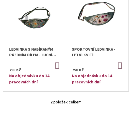
O
U
P
J
D
I
E
U
S
M
K
E
P
T
R
Ů
O
D
LEDVINKA S NABÍRANÝM
SPORTOVNÍ LEDVINKA -
U
PŘEDNÍM DÍLEM - LUČNÍ
LETNÍ KVÍTÍ
KVĚTINY
K
DO
DO
KOŠÍKU
KOŠ
T
790 Kč
750 Kč
Na objednávku do 14
Na objednávku do 14
Ů
pracovních dní
pracovních dní
2
položek celkem
O
V
L
Á
D