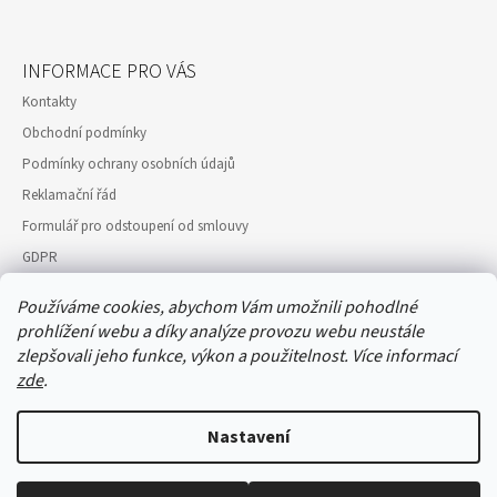
INFORMACE PRO VÁS
Kontakty
Obchodní podmínky
Podmínky ochrany osobních údajů
Reklamační řád
Formulář pro odstoupení od smlouvy
GDPR
Moje objednávka
Používáme cookies, abychom Vám umožnili pohodlné
prohlížení webu a díky analýze provozu webu neustále
zlepšovali jeho funkce, výkon a použitelnost.
Více informací
zde
.
INSTAGRAM
Nastavení
Vytvořil Shoptet
© 2026 Crafted by PeMi. Všechna práva