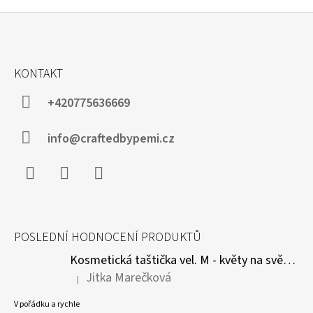
A
C
Í
P
Z
R
Á
V
KONTAKT
P
K
Y
A
+420775636669
V
T
Ý
P
Í
info@craftedbypemi.cz
I
S
U
Facebook
Instagram
WhatsApp
POSLEDNÍ HODNOCENÍ PRODUKTŮ
Kosmetická taštička vel. M - květy na světle modré
Jitka Marečková
|
Hodnocení produktu je 5 z 5 hvězdiček.
V pořádku a rychle