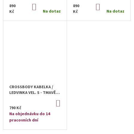
MENTOLOVÁ
890
DO
890
DO
KOŠÍKU
KOŠÍKU
Na dotaz
Na dotaz
Kč
Kč
CROSSBODY KABELKA /
LEDVINKA VEL. S - TMAVĚ
MODRÁ
DO
KOŠÍKU
790 Kč
Na objednávku do 14
pracovních dní