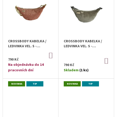
U
D
I
J
U
E
S
M
K
P
E
T
R
Ů
O
D
CROSSBODY KABELKA /
CROSSBODY KABELKA /
U
LEDVINKA VEL. S -
LEDVINKA VEL. S -
BROSKVOVÁ
ŠEDOBÉŽOVÁ
K
DO
KOŠÍKU
T
790 Kč
DO
KOŠ
Na objednávku do 14
790 Kč
Ů
pracovních dní
Skladem
(1 ks)
NOVINKA
TIP
NOVINKA
TIP