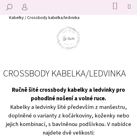
K
Přejít
NÁKUP
M
HLEDAT
KOŠÍK
na
O
PŘIHLÁŠENÍ
ZPĚT
ZPĚT
obsah
Š
Domů
Kabelky
/
Crossbody kabelka/ledvinka
Í
C
K
O
P
O
T
CROSSBODY KABELKA/LEDVINKA
Ř
E
B
Ručně šité crossbody kabelky a ledvinky pro
U
pohodlné nošení a volné ruce.
J
Kabelky a ledvinky šité především z manšestru,
E
doplněné o varianty z kočárkoviny, koženky nebo
T
jejich kombinací, s bavlněnou podšívkou. V nabídce
E
najdete dvě velikosti:
N