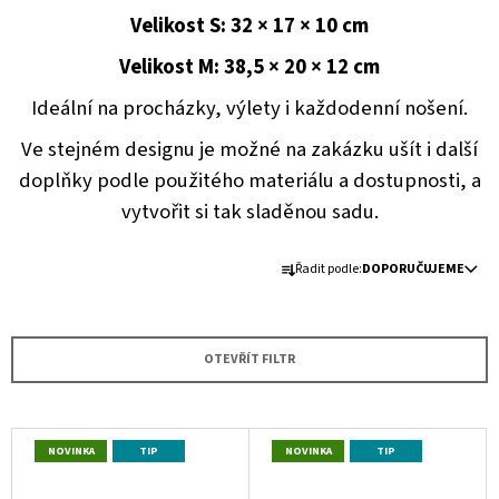
A
Velikost S: 32 × 17 × 10 cm
J
Velikost M: 38,5 × 20 × 12 cm
Í
Ideální na procházky, výlety i každodenní nošení.
T
?
Ve stejném designu je možné na zakázku ušít i další
doplňky podle použitého materiálu a dostupnosti, a
vytvořit si tak sladěnou sadu.
Ř
HLEDAT
Řadit podle:
DOPORUČUJEME
A
Z
E
D
OTEVŘÍT FILTR
N
O
P
Í
O
P
V
R
NOVINKA
TIP
R
NOVINKA
TIP
U
Ý
Č
O
P