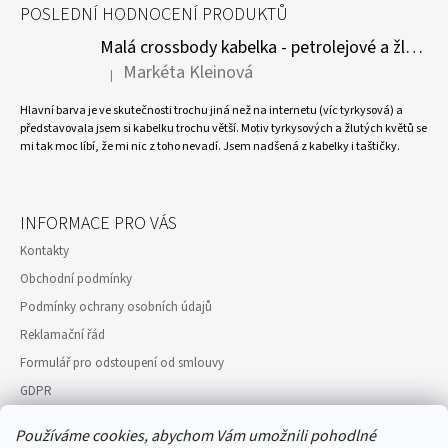
POSLEDNÍ HODNOCENÍ PRODUKTŮ
Malá crossbody kabelka - petrolejové a žluté květy
Markéta Kleinová
|
Hodnocení produktu je 5 z 5 hvězdiček.
Hlavní barva je ve skutečnosti trochu jiná než na internetu (víc tyrkysová) a
představovala jsem si kabelku trochu větší. Motiv tyrkysových a žlutých květů se
mi tak moc líbí, že mi nic z toho nevadí. Jsem nadšená z kabelky i taštičky.
INFORMACE PRO VÁS
Kontakty
Obchodní podmínky
Podmínky ochrany osobních údajů
Reklamační řád
Formulář pro odstoupení od smlouvy
GDPR
Moje objednávka
Používáme cookies, abychom Vám umožnili pohodlné