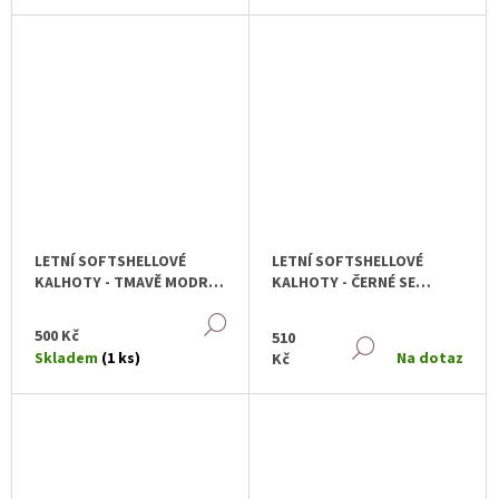
LETNÍ SOFTSHELLOVÉ
LETNÍ SOFTSHELLOVÉ
KALHOTY - TMAVĚ MODRÉ
KALHOTY - ČERNÉ SE
SE SRDÍČKY
ČTYŘLÍSTKY
DETAIL
500 Kč
510
DETAIL
Skladem
(1 ks)
Na dotaz
Kč