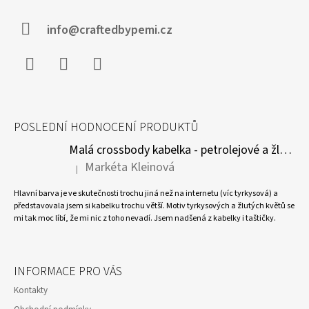
S
T
U
Í
info@craftedbypemi.cz
Facebook
Instagram
WhatsApp
POSLEDNÍ HODNOCENÍ PRODUKTŮ
Malá crossbody kabelka - petrolejové a žluté květy
Markéta Kleinová
|
Hodnocení produktu je 5 z 5 hvězdiček.
Hlavní barva je ve skutečnosti trochu jiná než na internetu (víc tyrkysová) a
představovala jsem si kabelku trochu větší. Motiv tyrkysových a žlutých květů se
mi tak moc líbí, že mi nic z toho nevadí. Jsem nadšená z kabelky i taštičky.
INFORMACE PRO VÁS
Kontakty