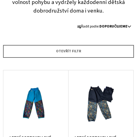
volnost pohybu a vydržely každodenní dětská
A
dobrodružství doma i venku.
J
Í
Ř
Řadit podle:
DOPORUČUJEME
T
A
?
Z
E
OTEVŘÍT FILTR
N
Í
P
V
HLEDAT
R
Ý
O
P
D
I
D
U
O
S
P
K
P
O
T
R
R
Ů
U
O
Č