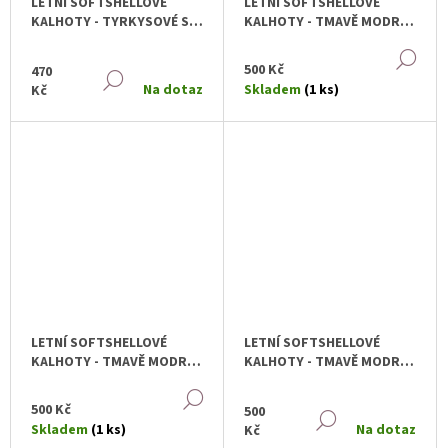
D
U
LETNÍ SOFTSHELLOVÉ
LETNÍ SOFTSHELLOVÉ
U
J
KALHOTY - TYRKYSOVÉ S
KALHOTY - TMAVĚ MODRÉ
E
ŽELVIČKAMI
S KYTIČKAMI
K
DE
M
500 Kč
T
470
E
DETAIL
Na dotaz
Skladem
(1 ks)
Kč
Ů
LETNÍ SOFTSHELLOVÉ
LETNÍ SOFTSHELLOVÉ
KALHOTY - TMAVĚ MODRÉ
KALHOTY - TMAVĚ MODRÉ
S PEŘÍČKY
SE ŽELVIČKAMI
DETAIL
500 Kč
500
DETAIL
Skladem
(1 ks)
Na dotaz
Kč