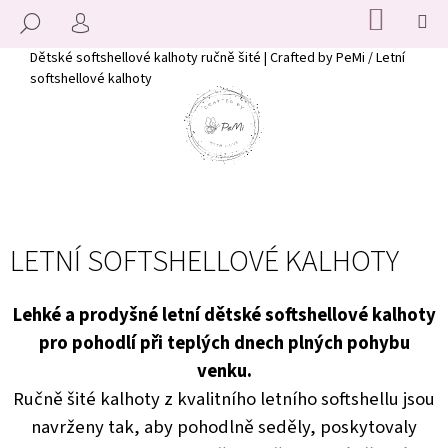
K
Přejít
NÁKUP
M
HLEDAT
KOŠÍK
na
O
PŘIHLÁŠENÍ
ZPĚT
ZPĚT
obsah
Š
Domů
Dětské softshellové kalhoty ručně šité | Crafted by PeMi
/
Letní
softshellové kalhoty
Í
C
K
O
P
O
T
Ř
LETNÍ SOFTSHELLOVÉ KALHOTY
E
B
U
Lehké a prodyšné letní dětské softshellové kalhoty
J
pro pohodlí při teplých dnech plných pohybu
E
venku.
T
Ručně šité kalhoty z kvalitního letního softshellu jsou
E
navrženy tak, aby pohodlně seděly, poskytovaly
N