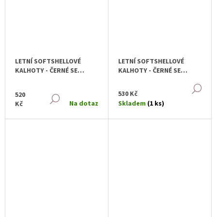
LETNÍ SOFTSHELLOVÉ
LETNÍ SOFTSHELLOVÉ
KALHOTY - ČERNÉ SE
KALHOTY - ČERNÉ SE
ČTYŘLÍSTKY
ČTYŘLÍSTKY
DE
530 Kč
520
DETAIL
Na dotaz
Skladem
(1 ks)
Kč