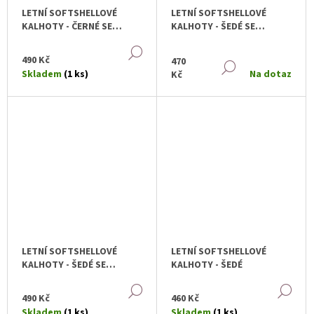
LETNÍ SOFTSHELLOVÉ
LETNÍ SOFTSHELLOVÉ
KALHOTY - ČERNÉ SE
KALHOTY - ŠEDÉ SE
ČTYŘLÍSTKY
VZOREM
DETAIL
490 Kč
470
DETAIL
Skladem
(1 ks)
Na dotaz
Kč
LETNÍ SOFTSHELLOVÉ
LETNÍ SOFTSHELLOVÉ
KALHOTY - ŠEDÉ SE
KALHOTY - ŠEDÉ
VZOREM
DETAIL
DE
490 Kč
460 Kč
Skladem
(1 ks)
Skladem
(1 ks)