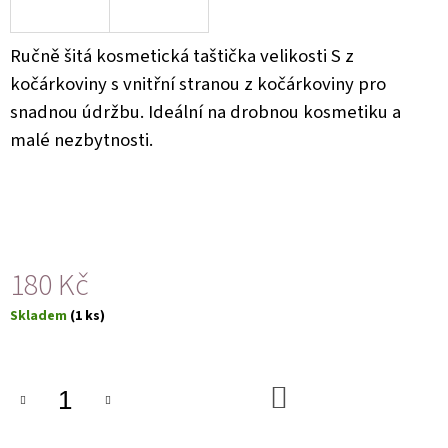
U
J
E
Ručně šitá kosmetická taštička velikosti S z
M
E
kočárkoviny s vnitřní stranou z kočárkoviny pro
snadnou údržbu. Ideální na drobnou kosmetiku a
malé nezbytnosti.
180 Kč
Měrná
Skladem
(1 ks)
cena:
DO
KOŠÍKU