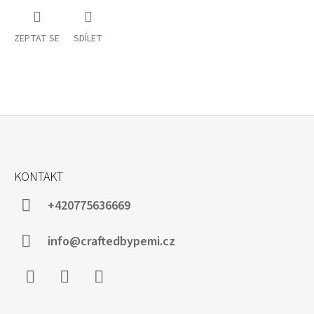
ZEPTAT SE
SDÍLET
Z
Á
KONTAKT
P
A
+420775636669
T
Í
info@craftedbypemi.cz
Facebook
Instagram
WhatsApp