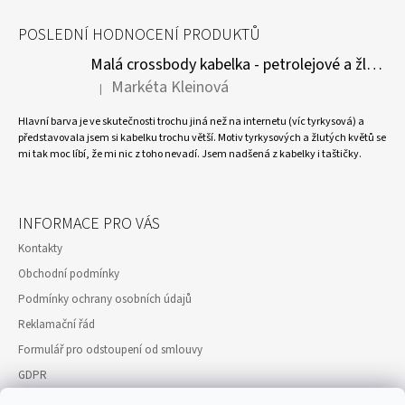
POSLEDNÍ HODNOCENÍ PRODUKTŮ
Malá crossbody kabelka - petrolejové a žluté květy
Markéta Kleinová
|
Hodnocení produktu je 5 z 5 hvězdiček.
Hlavní barva je ve skutečnosti trochu jiná než na internetu (víc tyrkysová) a
představovala jsem si kabelku trochu větší. Motiv tyrkysových a žlutých květů se
mi tak moc líbí, že mi nic z toho nevadí. Jsem nadšená z kabelky i taštičky.
INFORMACE PRO VÁS
Kontakty
Obchodní podmínky
Podmínky ochrany osobních údajů
Reklamační řád
Formulář pro odstoupení od smlouvy
GDPR
Moje objednávka