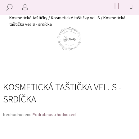
K
Přejít
NÁKUP
M
HLEDAT
KOŠÍK
na
O
PŘIHLÁŠENÍ
ZPĚT
ZPĚT
obsah
Š
Domů
Kosmetické taštičky
/
Kosmetické taštičky vel. S
/
Kosmetická
taštička vel. S - srdíčka
Í
C
K
O
P
O
T
Ř
E
KOSMETICKÁ TAŠTIČKA VEL. S -
B
SRDÍČKA
U
J
E
Průměrné
Neohodnoceno
Podrobnosti hodnocení
T
hodnocení
produktu
E
je
N