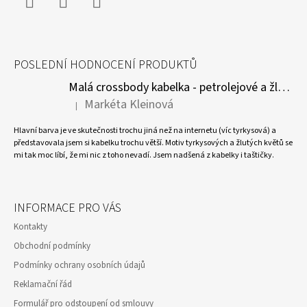
Facebook
Instagram
WhatsApp
POSLEDNÍ HODNOCENÍ PRODUKTŮ
Malá crossbody kabelka - petrolejové a žluté květy
Markéta Kleinová
|
Hodnocení produktu je 5 z 5 hvězdiček.
Hlavní barva je ve skutečnosti trochu jiná než na internetu (víc tyrkysová) a
představovala jsem si kabelku trochu větší. Motiv tyrkysových a žlutých květů se
mi tak moc líbí, že mi nic z toho nevadí. Jsem nadšená z kabelky i taštičky.
INFORMACE PRO VÁS
Kontakty
Obchodní podmínky
Podmínky ochrany osobních údajů
Reklamační řád
Formulář pro odstoupení od smlouvy