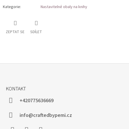
Kategorie
:
Nastavitelné obaly na knihy
ZEPTAT SE
SDÍLET
Z
Á
KONTAKT
P
A
+420775636669
T
Í
info@craftedbypemi.cz