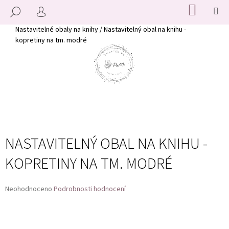
K
Přejít
NÁKUP
M
HLEDAT
KOŠÍK
na
O
PŘIHLÁŠENÍ
ZPĚT
ZPĚT
obsah
Š
Domů
Nastavitelné obaly na knihy
/
Nastavitelný obal na knihu -
kopretiny na tm. modré
Í
C
K
O
P
O
T
Ř
E
NASTAVITELNÝ OBAL NA KNIHU -
B
KOPRETINY NA TM. MODRÉ
U
J
E
Průměrné
Neohodnoceno
Podrobnosti hodnocení
T
hodnocení
produktu
E
je
N