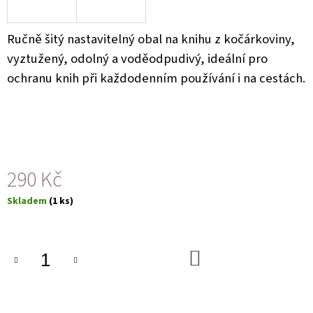
U
J
E
Ručně šitý nastavitelný obal na knihu z kočárkoviny,
M
E
vyztužený, odolný a voděodpudivý, ideální pro
ochranu knih při každodenním používání i na cestách.
290 Kč
Měrná
Skladem
(1 ks)
cena:
DO
KOŠÍKU