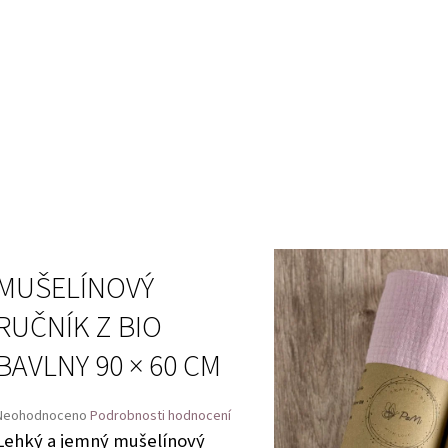
MUŠELÍNOVÝ
RUČNÍK Z BIO
BAVLNY 90 × 60 CM
Průměrné
Neohodnoceno
Podrobnosti hodnocení
hodnocení
Lehký a jemný mušelínový