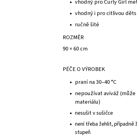
vhodný pro Curly Girl m
vhodný i pro citlivou dě
ručně šité
ROZMĚR
90 × 60 cm
PÉČE O VÝROBEK
praní na 30–40 °C
nepoužívat aviváž (může s
materiálu)
nesušit v sušičce
není třeba žehlit, případně 
stupeň