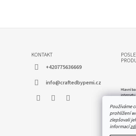
Z
Á
KONTAKT
POSLE
P
PROD
A
+420775636669
T
Í
info@craftedbypemi.cz
Hlavní bar
internetu 
kabelku t
Používáme c
květů se m
Facebook
Instagram
WhatsApp
Jsem nadš
prohlížení w
zlepšovali je
informací
zd