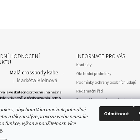
DNÍ HODNOCENÍ
INFORMACE PRO VÁS
UKTŮ
Kontakty
Malá crossbody kabelka - petrolejové a žluté květy
Obchodní podmínky
Markéta Kleinová
|
Podmínky ochrany osobních údajů
Hodnocení produktu je 5 z 5 hvězdiček.
Reklamační řád
va je ve skutečnosti trochu jiná než na
(víc tyrkysová) a představovala jsem si
Formulář pro odstoupení od smlouvy
rochu větší. Motiv tyrkysových a žlutých
GDPR
ookies, abychom Vám umožnili pohodlné
i tak moc líbí, že mi nic z toho nevadí.
Odmítnout
ená z kabelky i taštičky.
ebu a díky analýze provozu webu neustále
Moje objednávka
ho funkce, výkon a použitelnost.
Více
e
.