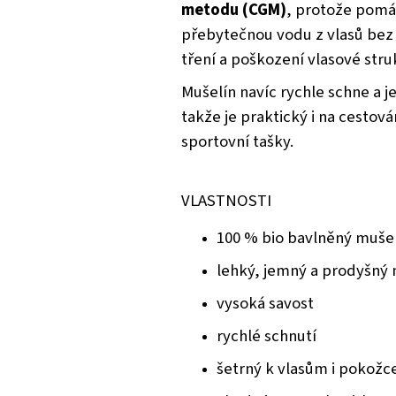
metodu (CGM)
, protože pomá
přebytečnou vodu z vlasů bez
tření a poškození vlasové stru
Mušelín navíc rychle schne a je
takže je praktický i na cestov
sportovní tašky.
VLASTNOSTI
100 % bio bavlněný muše
lehký, jemný a prodyšný 
vysoká savost
rychlé schnutí
šetrný k vlasům i pokožc