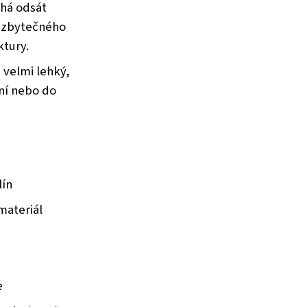
há odsát
 zbytečného
ktury.
 velmi lehký,
ání nebo do
lín
materiál
e