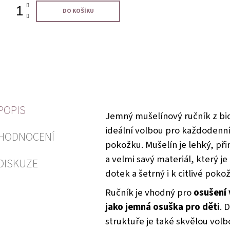
DO KOŠÍKU
POPIS
Jemný mušelínový ručník z bio
ideální volbou pro každodenní 
HODNOCENÍ
pokožku. Mušelín je lehký, př
a velmi savý materiál, který je
DISKUZE
dotek a šetrný i k citlivé poko
Ručník je vhodný pro
osušení 
jako jemná osuška pro děti
. 
struktuře je také skvělou vol