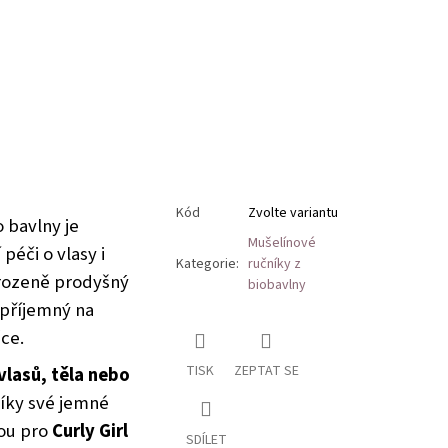
Kód
Zvolte variantu
 bavlny je
Mušelínové
péči o vlasy i
Kategorie
:
ručníky z
irozeně prodyšný
biobavlny
 příjemný na
žce.
TISK
ZEPTAT SE
vlasů, těla nebo
Díky své jemné
bou pro
Curly Girl
SDÍLET