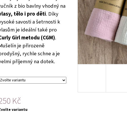
produktu
ručník z bio bavlny vhodný na
e
vlasy, tělo i pro děti
. Díky
,0
z
vysoké savosti a šetrnosti k
5
vlasům je ideální také pro
hvězdiček.
Curly Girl metodu (CGM)
.
Mušelín je přirozeně
prodyšný, rychle schne a je
velmi příjemný na dotek.
250 Kč
Měrná
Zvolte variantu
cena: