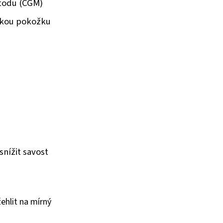
etodu (CGM)
tskou pokožku
nížit savost
žehlit na mírný