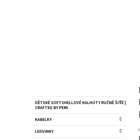
P
O
S
K
Přeskočit
DĚTSKÉ SOFTSHELLOVÉ KALHOTY RUČNĚ ŠITÉ |
T
A
kategorie
CRAFTED BY PEMI
T
R
E
A
KABELKY
G
N
O
LEDVINKY
R
N