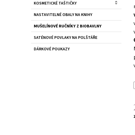
I
KOSMETICKÉ TAŠTIČKY
Í
E
j
P
NASTAVITELNÉ OBALY NA KNIHY
0
A
MUŠELÍNOVÉ RUČNÍKY Z BIOBAVLNY
N
E
SATÉNOVÉ POVLAKY NA POLŠTÁŘE
L
DÁRKOVÉ POUKAZY