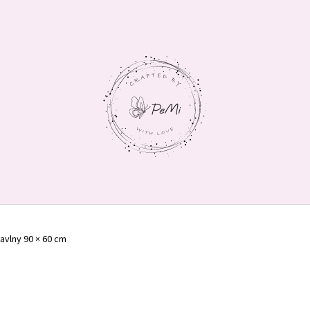
CO POTŘEBUJETE NAJÍT?
HLEDAT
DOPORUČUJEME
bavlny 90 × 60 cm