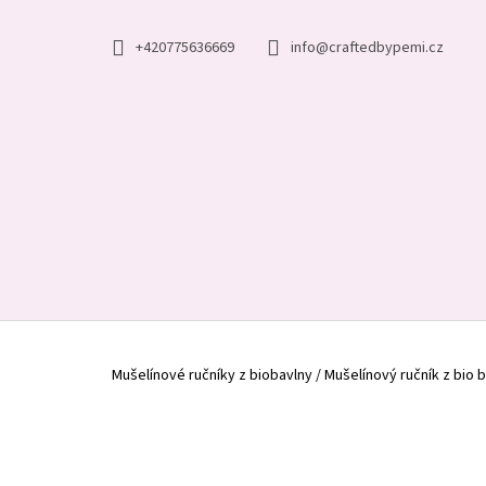
K
Přejít
na
O
ZPĚT
ZPĚT
+420775636669
info@craftedbypemi.cz
obsah
DO
DO
Š
OBCHODU
OBCHODU
Í
K
Domů
Mušelínové ručníky z biobavlny
/
Mušelínový ručník z bio 