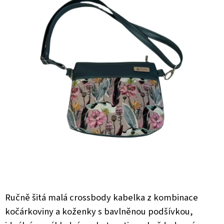
0,0
A
z
J
5
hvězdiček.
Í
T
?
HLEDAT
D
O
P
O
Ručně šitá malá crossbody kabelka z kombinace
R
U
kočárkoviny a koženky s bavlněnou podšívkou,
Č