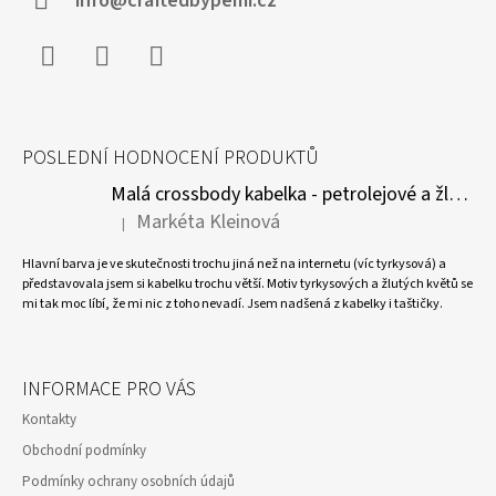
Í
info@craftedbypemi.cz
Facebook
Instagram
WhatsApp
POSLEDNÍ HODNOCENÍ PRODUKTŮ
Malá crossbody kabelka - petrolejové a žluté květy
Markéta Kleinová
|
Hodnocení produktu je 5 z 5 hvězdiček.
Hlavní barva je ve skutečnosti trochu jiná než na internetu (víc tyrkysová) a
představovala jsem si kabelku trochu větší. Motiv tyrkysových a žlutých květů se
mi tak moc líbí, že mi nic z toho nevadí. Jsem nadšená z kabelky i taštičky.
INFORMACE PRO VÁS
Kontakty
Obchodní podmínky
Podmínky ochrany osobních údajů