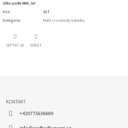
U
šito podle AMA
_tér
Kód
317
Kategorie
:
Malé crossbody kabelky
ZEPTAT SE
SDÍLET
Z
Á
KONTAKT
P
A
+420775636669
T