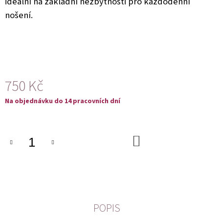
ideální na základní nezbytnosti pro každodenní
U
J
nošení.
E
M
E
750 Kč
Měrná
Na objednávku do 14 pracovních dní
cena:
DO
KOŠÍKU
POPIS