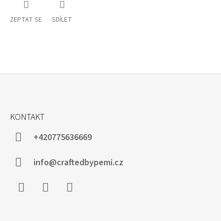
ZEPTAT SE
SDÍLET
Z
Á
KONTAKT
P
A
+420775636669
T
Í
info@craftedbypemi.cz
Facebook
Instagram
WhatsApp