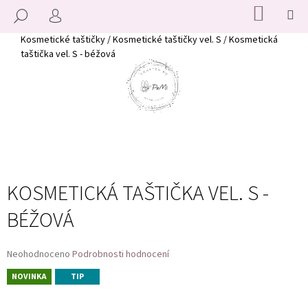
K
Přejít
NÁKUP
M
HLEDAT
KOŠÍK
na
O
PŘIHLÁŠENÍ
ZPĚT
ZPĚT
obsah
Š
Domů
Kosmetické taštičky
/
Kosmetické taštičky vel. S
/
Kosmetická
taštička vel. S - béžová
Í
C
K
O
P
O
T
Ř
E
KOSMETICKÁ TAŠTIČKA VEL. S -
B
BÉŽOVÁ
U
J
E
Průměrné
Neohodnoceno
Podrobnosti hodnocení
T
hodnocení
NOVINKA
TIP
produktu
E
je
N