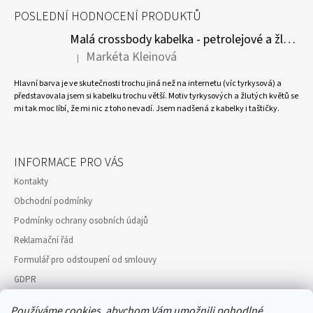
POSLEDNÍ HODNOCENÍ PRODUKTŮ
Malá crossbody kabelka - petrolejové a žluté květy
Markéta Kleinová
|
Hodnocení produktu je 5 z 5 hvězdiček.
Hlavní barva je ve skutečnosti trochu jiná než na internetu (víc tyrkysová) a
představovala jsem si kabelku trochu větší. Motiv tyrkysových a žlutých květů se
mi tak moc líbí, že mi nic z toho nevadí. Jsem nadšená z kabelky i taštičky.
INFORMACE PRO VÁS
Kontakty
Obchodní podmínky
Podmínky ochrany osobních údajů
Reklamační řád
Formulář pro odstoupení od smlouvy
GDPR
Moje objednávka
Používáme cookies, abychom Vám umožnili pohodlné