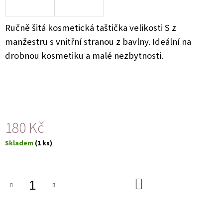
U
J
E
Ručně šitá kosmetická taštička velikosti S z
M
E
manžestru s vnitřní stranou z bavlny. Ideální na
drobnou kosmetiku a malé nezbytnosti.
180 Kč
Měrná
Skladem
(1 ks)
cena:
DO
KOŠÍKU